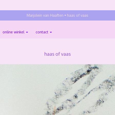
Marjolein van Haaften
haas of vaas
online winkel
contact
haas of vaas