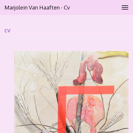
Marjolein Van Haaften - Cv
Tog
navi
cv