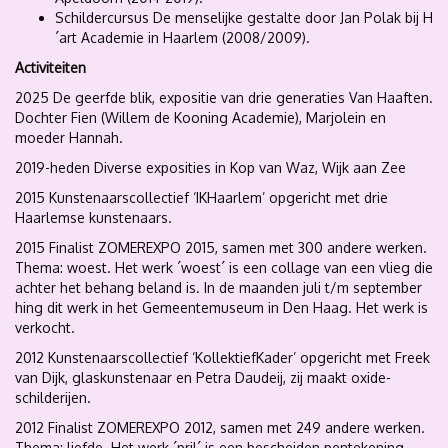
Schildercursus De menselijke gestalte door Jan Polak bij H
´art Academie in Haarlem (2008/2009).
Activiteiten
2025 De geerfde blik, expositie van drie generaties Van Haaften.
Dochter Fien (Willem de Kooning Academie), Marjolein en
moeder Hannah.
2019-heden Diverse exposities in Kop van Waz, Wijk aan Zee
2015 Kunstenaarscollectief ‘IKHaarlem’ opgericht met drie
Haarlemse kunstenaars.
2015 Finalist ZOMEREXPO 2015, samen met 300 andere werken.
Thema: woest. Het werk ´woest´ is een collage van een vlieg die
achter het behang beland is. In de maanden juli t/m september
hing dit werk in het Gemeentemuseum in Den Haag. Het werk is
verkocht.
2012 Kunstenaarscollectief ‘KollektiefKader’ opgericht met Freek
van Dijk, glaskunstenaar en Petra Daudeij, zij maakt oxide-
schilderijen.
2012 Finalist ZOMEREXPO 2012, samen met 249 andere werken.
Thema: liefde. Het werk ´pril´ is een bescheiden pentekening,