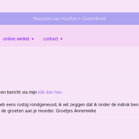
Marjolein van Haaften
Gastenboek
online winkel
contact
een bericht via mijn
klik dan hier.
eb eens rustig rondgeneusd, ik wil zeggen dat ik onder de indruk ben
Doe de groeten aan je moeder. Groetjes Annemieke