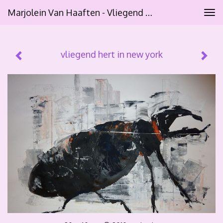
Marjolein Van Haaften - Vliegend Hert In New York
Tog
navi
vliegend hert in new york