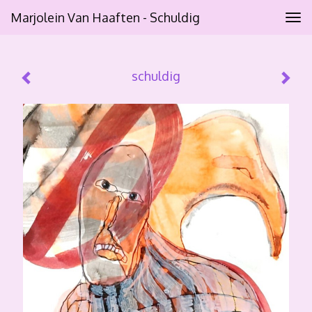
Marjolein Van Haaften - Schuldig
Tog
navi
schuldig